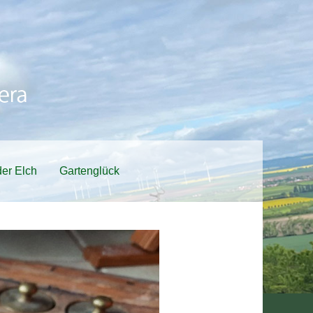
er Elch
Gartenglück