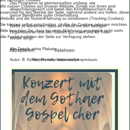
Das Programm ist gleichermaßen umfang- wie
Wir nutzen Cookies auf unserer Website. Einige von ihnen sind
abwechslungsreich und bietet den Kirmesbesuchern die
essenziell für den Betrieb der Seite, während andere uns helfen, diese
ganze Bandbreite guter Unterhaltung.
Website und die Nutzererfahrung zu verbessern (Tracking Cookies).
Sie können selbst entscheiden, ob Sie die Cookies zulassen möchten.
Bleibt zu wünschen, dass es Petrus mit den fleißigen
Bitte beachten Sie, dass bei einer Ablehnung womöglich nicht mehr
Organisatoren und den Gästen gut meint und für Feier-
alle Funktionalitäten der Seite zur Verfügung stehen.
Wetter sorgt.
Alle Details siehe Plakate
Akzeptieren
Ablehnen
Weitere Informationen
|
Impressum
Autor: B. Köhler, Plakate: Veranstalter