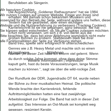
Berufsleben als Sängerin.
Wir benutzen Cookies
Die Auszeichnung „Goldener Rathausmann“ hat sie 1984
Wir nutzen Cookies auf unserer Website. Einige von ihnen sind
erhalten. Mit damals schon bekannten Musikern und
essenziell für den Betrieb der Seite, während andere uns helfen, diese
Textern hat sie gearbeitet, aber einen wichtigen
Website und die Nutzererfahrung zu verbessern (Tracking Cookies).
Karriereschritt ist sie nie gegangen, ganz bewusst: Sie hat
Sie können selbst entscheiden, ob Sie die Cookies zulassen möchten.
Erfurt nicht verlassen, um sich z.B. von Berlin aus die
Bitte beachten Sie, dass bei einer Ablehnung womöglich nicht mehr
großen Bühnen zu erobern. Stattdessen blieb sie ihrer
alle Funktionalitäten der Seite zur Verfügung stehen.
Band treu, spielte sehr erfolgreich in unterschiedlichen
Genres wie z.B. Heavy Metal und machte sich so einen
Akzeptieren
Ablehnen
Namen. „In dieser Zeit habe ich enorm viel gelernt. Wenn
du durch solche Jahre kommst, ohne dass deine Stimme
Weitere Informationen
|
Impressum
kaputt geht, hast du beste Voraussetzungen, lange Musik
machen zu können.“, sagt sie über die wild-rockige Zeit.
Der Rundfunk der DDR, Jugendradio DT 64, wurde neben
der Bühne zu ihrer musikalischen Heimat. Die politische
Wende brachte den Karriereknick, fehlende
Auftrittsmöglichkeiten hatten eine fast zweijährige
Arbeitslosigkeit zur Folge. Die Band hat sich in dieser Zeit
aufgelöst. Das Interesse an Ost-Musik sei komplett weg
gewesen, resümiert Kerstin.