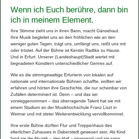
Wenn ich Euch berühre, dann bin
ich in meinem Element.
Ihre Stimme zieht uns in ihren Bann, macht Gänsehaut.
Ihre Musik begleitet uns an den fröhlichen wie an den
weniger guten Tagen, trägt uns, umfängt uns, reißt uns mit
oder tröstet. Auf der Bühne ist Kerstin Radtke zu Hause.
Und in Erfurt. Unserer (Landeshaupt)Stadt wartet mit
begnadeten Künstlern unterschiedlicher Genres auf.
Wie es die stimmgewaltige Erfurterin von lokalen auf
nationale und internationale Bühnen schaffte, wollten wir
erfahren und hörten ihre Geschichte, die nur scheinbar von
Zufällen determiniert ist. Denn – und das sei
vorweggenommen – das überragende Talent hat sie mit
einem Studium an der Musikhochschule Franz Liszt in
Weimar und mit steter Weiterentwicklung vervollkommnet.
Ihre erste Bühne dürften Flur und Treppenhaus des
elterlichen Zuhauses in Daberstedt gewesen sein. Als Kind
fand sie die Akustik – den Hall – spannend und sie sang