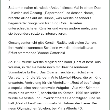
Späterhin nahm sie wieder Anlauf, dieses Mal in einem Duo
– Klavier und Gesang. „Papermoon“, so dessen Name,
brachte all das auf die Bühne, was Kerstin besonders
begeisterte: Songs von Nat King Cole, Balladen
unterschiedlichster Künstler und vieles andere mehr, was
sie besonders reizte zu interpretieren.
Gesangsunterricht gibt Kerstin Radtke seit vielen Jahren.
Ihre wohl bekannteste Schülerin war die ebenfalls aus
Erfurt stammende Yvonne Catterfeld.
Ab 1995 wurde Kerstin Mitglied der Band „Rest of best“ aus
Weimar, in der sie heute noch mit ihrer besonderen
Stimmfarbe brilliert. Das Quartett suchte zunächst eine
Vertretung für die Sängerin Arite Mayhof-Plewe, die ein Kind
erwartete. Vertretung für ein Vierteljahr. „Rest of best“ singt
a capella, eine anspruchsvolle Aufgabe. „Aus vier Stimmen
muss eins werden.“, beschreibt es Kerstin. 1996 schließlich
wurde sie festes und unverzichtbares Bandmitglied, und sie
hält „Rest of best“ seit nunmehr 28 Jahren die Treue. Bei
neun Olympischen Spielen, bei Prinz Alberts 40.