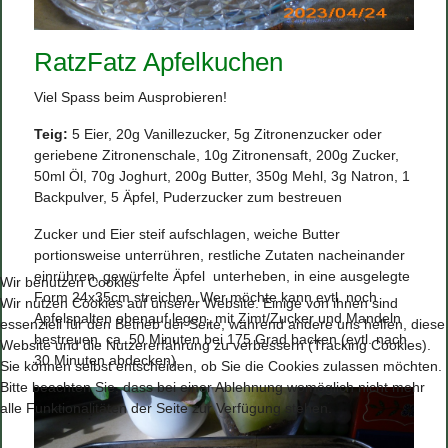
RatzFatz Apfelkuchen
Viel Spass beim Ausprobieren!
Teig:
5 Eier, 20g Vanillezucker, 5g Zitronenzucker oder
geriebene Zitronenschale, 10g Zitronensaft, 200g Zucker,
50ml Öl, 70g Joghurt, 200g Butter, 350g Mehl, 3g Natron, 1
Backpulver, 5 Äpfel, Puderzucker zum bestreuen
Zucker und Eier steif aufschlagen, weiche Butter
portionsweise unterrühren, restliche Zutaten nacheinander
einrühren, gewürfelte Äpfel unterheben, in eine ausgelegte
Wir benutzen Cookies
Form 24x35cm streichen. Wer möchte kann evtl. noch
Wir nutzen Cookies auf unserer Website. Einige von ihnen sind
Apfelspalten obenauf legen, mit Zimt/Zucker und Mandeln
essenziell für den Betrieb der Seite, während andere uns helfen, diese
bestreuen, ca. 50 Minuten bei 175 Grad backen (evtl. nach
Website und die Nutzererfahrung zu verbessern (Tracking Cookies).
30 Minuten abdecken).
Sie können selbst entscheiden, ob Sie die Cookies zulassen möchten.
Bitte beachten Sie, dass bei einer Ablehnung womöglich nicht mehr
alle Funktionalitäten der Seite zur Verfügung stehen.