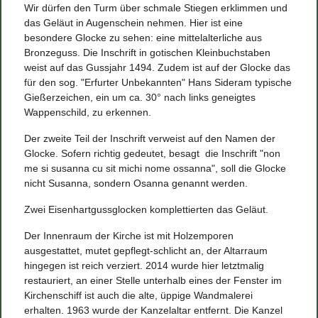
Wir dürfen den Turm über schmale Stiegen erklimmen und
das Geläut in Augenschein nehmen. Hier ist eine
besondere Glocke zu sehen: eine mittelalterliche aus
Bronzeguss. Die Inschrift in gotischen Kleinbuchstaben
weist auf das Gussjahr 1494. Zudem ist auf der Glocke das
für den sog. "Erfurter Unbekannten" Hans Sideram typische
Gießerzeichen, ein um ca. 30° nach links geneigtes
Wappenschild, zu erkennen.
Der zweite Teil der Inschrift verweist auf den Namen der
Glocke. Sofern richtig gedeutet, besagt
die Inschrift "
non
me si susanna cu sit michi nome ossanna
", soll die Glocke
nicht Susanna, sondern Osanna genannt werden.
Zwei Eisenhartgussglocken komplettierten das Geläut.
Der Innenraum der Kirche ist mit Holzemporen
ausgestattet, mutet gepflegt-schlicht an, der Altarraum
hingegen ist reich verziert. 2014 wurde hier letztmalig
restauriert, an einer Stelle unterhalb eines der Fenster im
Kirchenschiff ist auch die alte, üppige Wandmalerei
erhalten. 1963 wurde der Kanzelaltar entfernt. Die Kanzel